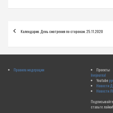
Навигация
Календарик. День смотрения по сторонам. 25.11.2020
по
записям
Правила модерации
Проекты:
livejournal
Youtube
ру
Новости 
Новости Л
Подписывайте
ставьте лайки