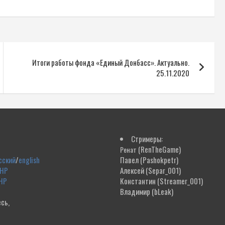
Итоги работы фонда «Единый Донбасс». Актуально.
25.11.2020
Стримеры:
(RenTheGame)
Ренат
сский
/
english
Павел
(Pashokpetr)
ДНР
Алексей
(Separ_001)
НР
Константин
(Streamer_001)
Владимир
(bLeak)
сь,
!