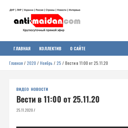
Перейти
к
содержимому
Антимайдан:
На сайте 'Антимайдан' вы найдете самые свежие новости и аналитик
о гражданской войне на Украине, включая события в Новороссии,
ДНР, ЛНР и других регионах.
ГЛАВНАЯ
КОЛЛЕКТИВ
О САЙТЕ
Гражданская война на
Главная
2020
Ноябрь
25
Вести в 11:00 от 25.11.20
Украине
ВИДЕО
НОВОСТИ
Вести в 11:00 от 25.11.20
25.11.2020