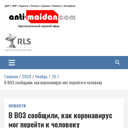
Перейти
к
содержимому
Антимайдан: Гражданская война
На сайте 'Антимайдан' вы найдете самые свежие новости и аналитику о
гражданской войне на Украине, включая события в Новороссии, ДНР,
на Украине
ЛНР и других регионах.
Главная
2020
Ноябрь
25
В ВОЗ сообщили, как коронавирус мог перейти к человеку
НОВОСТИ
В ВОЗ сообщили, как коронавирус
мог перейти к человеку