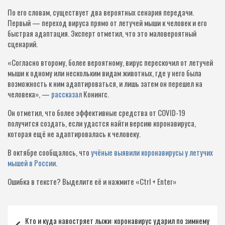
По его словам, существует два вероятных сенария передачи.
Первый — переход вируса прямо от летучей мыши к человек и его
быстрая адаптация. Эксперт отметил, что это маловероятный
сценарий.
«Согласно второму, более вероятному, вирус перескочил от летучей
мыши к одному или нескольким видам животных, где у него была
возможность к ним адаптироваться, и лишь затем он перешел на
человека», —
рассказал
Конингс.
Он отметил, что более эффективные средства от COVID-19
получится создать, если удастся найти версию коронавируса,
которая ещё не адаптировалась к человеку.
В октябре сообщалось, что
учёные выявили коронавирусы у летучих
мышей в России
.
Ошибка в тексте?
Выделите её и нажмите «Ctrl + Enter»
Навигация
Кто и куда навостряет лыжи: коронавирус ударил по зимнему