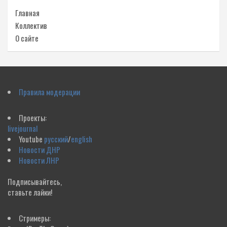
Главная
Коллектив
О сайте
Правила модерации
Проекты:
livejournal
Youtube
русский
/
english
Новости ДНР
Новости ЛНР
Подписывайтесь,
ставьте лайки!
Стримеры: