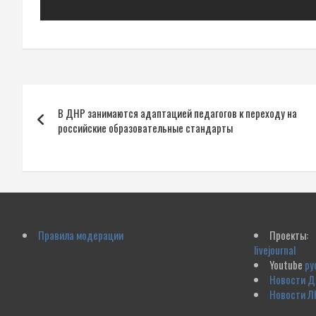
Навигация
В ДНР занимаются адаптацией педагогов к переходу на
по
российские образовательные стандарты
записям
Правила модерации
Проекты:
livejournal
Youtube
ру
Новости 
Новости Л