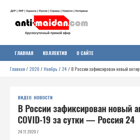
Перейти
к
содержимому
Антимайдан:
На сайте 'Антимайдан' вы найдете самые свежие новости и аналитик
о гражданской войне на Украине, включая события в Новороссии,
ДНР, ЛНР и других регионах.
ГЛАВНАЯ
КОЛЛЕКТИВ
О САЙТЕ
Гражданская война на
Главная
2020
Ноябрь
24
В России зафиксирован новый антир
Украине
ВИДЕО
НОВОСТИ
В России зафиксирован новый а
COVID-19 за сутки — Россия 24
24.11.2020