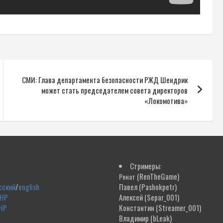
СМИ: Глава департамента безопасности РЖД Шендрик
может стать председателем совета директоров
«Локомотива»
Стримеры:
(RenTheGame)
Ренат
сский
/
english
Павел
(Pashokpetr)
ДНР
Алексей
(Separ_001)
НР
Константин
(Streamer_001)
Владимир
(bLeak)