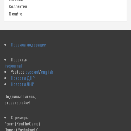
Коллектив
О сайте
Правила модерации
Проекты:
livejournal
Youtube
русский
/
english
Новости ДНР
Новости ЛНР
Подписывайтесь,
ставьте лайки!
Стримеры:
(RenTheGame)
Ренат
Павел
(Pashokpetr)