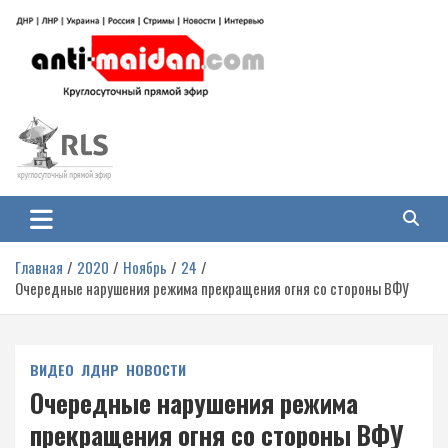
Перейти
к
содержимому
Антимайдан: Гражданская война
На сайте 'Антимайдан' вы найдете самые свежие новости и аналитику о
гражданской войне на Украине, включая события в Новороссии, ДНР,
на Украине
ЛНР и других регионах.
Главная
2020
Ноябрь
24
Очередные нарушения режима прекращения огня со стороны ВФУ
ВИДЕО
ЛДНР
НОВОСТИ
Очередные нарушения режима
прекращения огня со стороны ВФУ