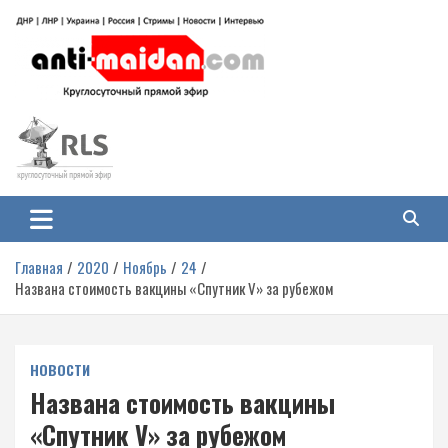
Перейти
к
содержимому
Антимайдан: Гражданская война
На сайте 'Антимайдан' вы найдете самые свежие новости и аналитику о
гражданской войне на Украине, включая события в Новороссии, ДНР,
на Украине
ЛНР и других регионах.
Главная
2020
Ноябрь
24
Названа стоимость вакцины «Спутник V» за рубежом
НОВОСТИ
Названа стоимость вакцины
«Спутник V» за рубежом