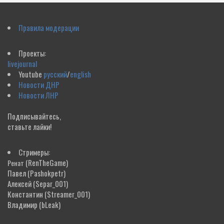
Правила модерации
Проекты:
livejournal
Youtube
русский
/
english
Новости ДНР
Новости ЛНР
Подписывайтесь,
ставьте лайки!
Стримеры:
(RenTheGame)
Ренат
Павел
(Pashokpetr)
Алексей
(Separ_001)
Константин
(Streamer_001)
Владимир
(bLeak)