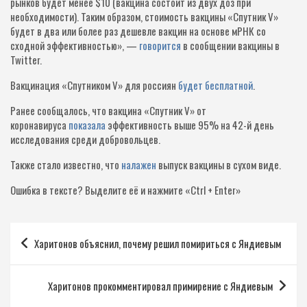
рынков будет менее $10 (вакцина состоит из двух доз при
необходимости). Таким образом, стоимость вакцины «Спутник V»
будет в два или более раз дешевле вакцин на основе мРНК со
сходной эффективностью», —
говорится
в сообщении вакцины в
Twitter.
Вакцинация «Спутником V» для россиян
будет бесплатной
.
Ранее сообщалось, что вакцина «Спутник V» от
коронавируса
показала
эффективность выше 95% на 42-й день
исследования среди добровольцев.
Также стало известно, что
налажен
выпуск вакцины в сухом виде.
Ошибка в тексте?
Выделите её и нажмите «Ctrl + Enter»
Навигация
Харитонов объяснил, почему решил помириться с Яндиевым
по
записям
Харитонов прокомментировал примирение с Яндиевым