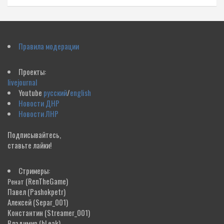
Правила модерации
Проекты:
livejournal
Youtube
русский
/
english
Новости ДНР
Новости ЛНР
Подписывайтесь,
ставьте лайки!
Стримеры:
(RenTheGame)
Ренат
Павел
(Pashokpetr)
Алексей
(Separ_001)
Константин
(Streamer_001)
Владимир
(bLeak)