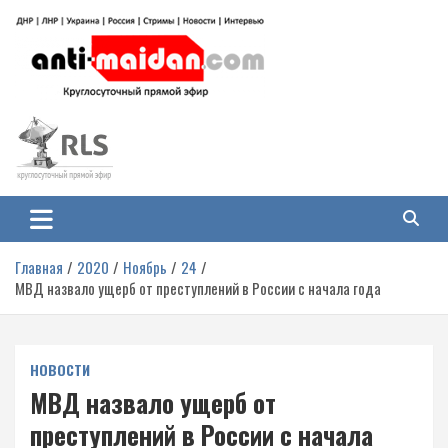
Перейти
к
содержимому
Антимайдан: Гражданская война
На сайте 'Антимайдан' вы найдете самые свежие новости и аналитику о
гражданской войне на Украине, включая события в Новороссии, ДНР,
на Украине
ЛНР и других регионах.
Главная
2020
Ноябрь
24
МВД назвало ущерб от преступлений в России с начала года
НОВОСТИ
МВД назвало ущерб от
преступлений в России с начала