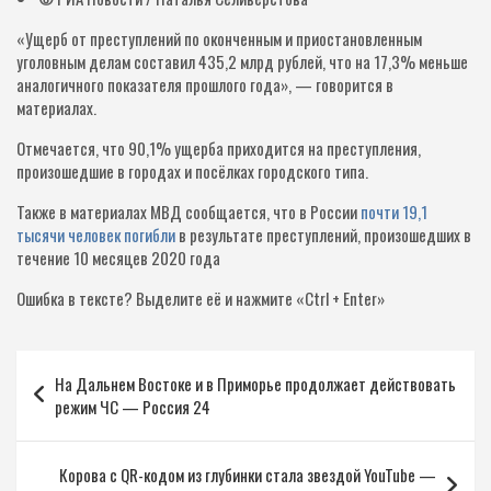
«Ущерб от преступлений по оконченным и приостановленным
уголовным делам составил 435,2 млрд рублей, что на 17,3% меньше
аналогичного показателя прошлого года», — говорится в
материалах.
Отмечается, что 90,1% ущерба приходится на преступления,
произошедшие в городах и посёлках городского типа.
Также в материалах МВД сообщается, что в России
почти 19,1
тысячи человек погибли
в результате преступлений, произошедших в
течение 10 месяцев 2020 года
Ошибка в тексте?
Выделите её и нажмите «Ctrl + Enter»
Навигация
На Дальнем Востоке и в Приморье продолжает действовать
по
режим ЧС — Россия 24
записям
Корова с QR-кодом из глубинки стала звездой YouTube —