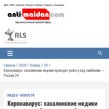
Перейти
к
содержимому
Антимайдан: Гражданская война
На сайте 'Антимайдан' вы найдете самые свежие новости и аналитику о
гражданской войне на Украине, включая события в Новороссии, ДНР,
на Украине
ЛНР и других регионах.
Главная
2020
Ноябрь
24
Коронавирус: сахалинские медики проводят работу над ошибками —
Россия 24
ВИДЕО
НОВОСТИ
Коронавирус: сахалинские медики