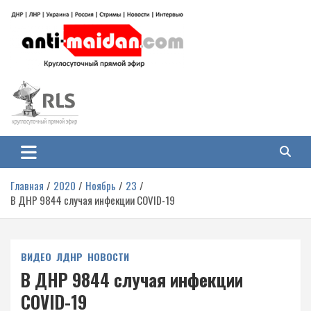
Перейти
к
содержимому
Антимайдан: Гражданская война
На сайте 'Антимайдан' вы найдете самые свежие новости и аналитику о
гражданской войне на Украине, включая события в Новороссии, ДНР,
на Украине
ЛНР и других регионах.
Главная
2020
Ноябрь
23
В ДНР 9844 случая инфекции COVID-19
ВИДЕО
ЛДНР
НОВОСТИ
В ДНР 9844 случая инфекции
COVID-19