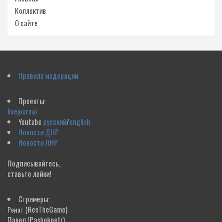
Коллектив
О сайте
Правила модерации
Проекты:
livejournal
Youtube
русский
/
english
Новости ДНР
Новости ЛНР
Подписывайтесь,
ставьте лайки!
Стримеры:
(RenTheGame)
Ренат
Павел
(Pashokpetr)