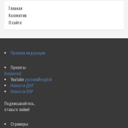
Главная
Коллектив
О сайте
Правила модерации
Проекты:
livejournal
Youtube
русский
/
english
Новости ДНР
Новости ЛНР
Подписывайтесь,
ставьте лайки!
Стримеры: