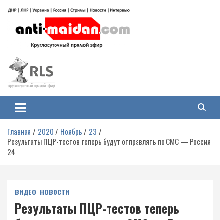
Перейти
к
содержимому
Антимайдан: Гражданская война
На сайте 'Антимайдан' вы найдете самые свежие новости и аналитику о
гражданской войне на Украине, включая события в Новороссии, ДНР,
на Украине
ЛНР и других регионах.
Главная
2020
Ноябрь
23
Результаты ПЦР-тестов теперь будут отправлять по СМС — Россия
24
ВИДЕО
НОВОСТИ
Результаты ПЦР-тестов теперь