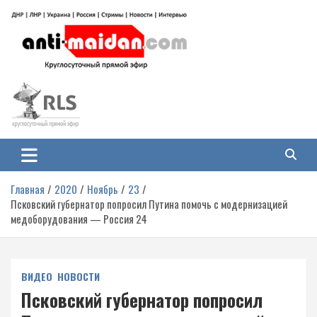
Перейти
к
содержимому
Антимайдан: Гражданская война
На сайте 'Антимайдан' вы найдете самые свежие новости и аналитику о
гражданской войне на Украине, включая события в Новороссии, ДНР,
на Украине
ЛНР и других регионах.
Главная
2020
Ноябрь
23
Псковский губернатор попросил Путина помочь с модернизацией
медоборудования — Россия 24
ВИДЕО
НОВОСТИ
Псковский губернатор попросил