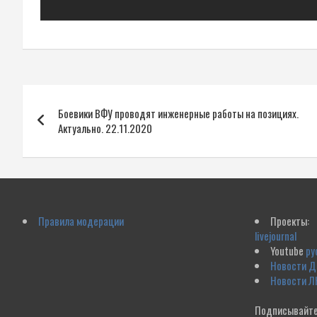
Навигация
Боевики ВФУ проводят инженерные работы на позициях.
по
Актуально. 22.11.2020
записям
Правила модерации
Проекты:
livejournal
Youtube
ру
Новости 
Новости Л
Подписывайте