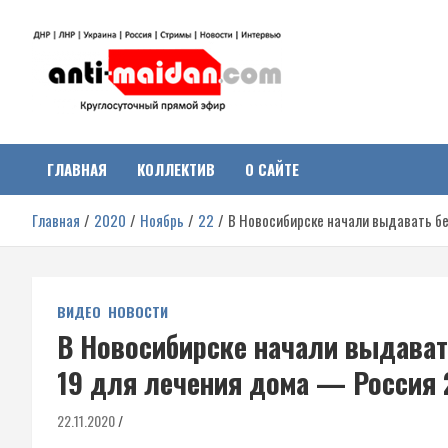
Перейти
к
содержимому
Антимайдан:
На сайте 'Антимайдан' вы найдете самые свежие новости и аналитик
о гражданской войне на Украине, включая события в Новороссии,
ДНР, ЛНР и других регионах.
ГЛАВНАЯ
КОЛЛЕКТИВ
О САЙТЕ
Гражданская война на
Главная
2020
Ноябрь
22
В Новосибирске начали выдавать б
Украине
ВИДЕО
НОВОСТИ
В Новосибирске начали выдават
19 для лечения дома — Россия 
22.11.2020