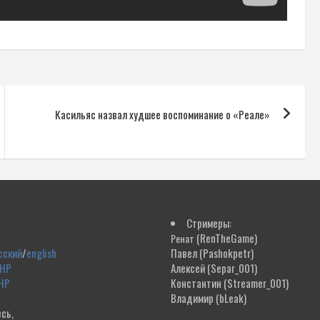
Касильяс назвал худшее воспоминание о «Реале»
Стримеры:
(RenTheGame)
Ренат
сский
/
english
Павел
(Pashokpetr)
ДНР
Алексей
(Separ_001)
НР
Константин
(Streamer_001)
Владимир
(bLeak)
сь,