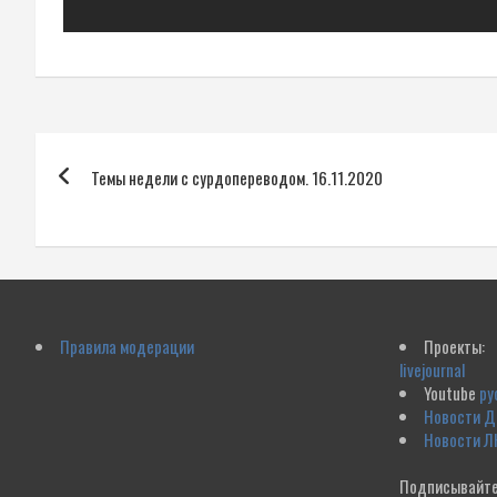
Навигация
Темы недели с сурдопереводом. 16.11.2020
по
записям
Правила модерации
Проекты:
livejournal
Youtube
ру
Новости 
Новости Л
Подписывайте