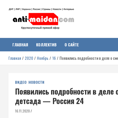
Перейти
к
содержимому
Антимайдан:
На сайте 'Антимайдан' вы найдете самые свежие новости и аналитик
о гражданской войне на Украине, включая события в Новороссии,
ДНР, ЛНР и других регионах.
ГЛАВНАЯ
КОЛЛЕКТИВ
О САЙТЕ
Гражданская война на
Главная
2020
Ноябрь
16
Появились подробности в деле о см
Украине
ВИДЕО
НОВОСТИ
Появились подробности в деле 
детсада — Россия 24
16.11.2020