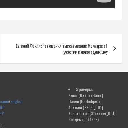
Евгений Феклистов оценил высказывание Меладзе об
участии в новогодних шоу
Стримеры:
(RenTheGame)
Ренат
сский
/
english
Павел
(Pashokpetr)
ДНР
Алексей
(Separ_001)
НР
Константин
(Streamer_001)
Владимир
(bLeak)
сь,