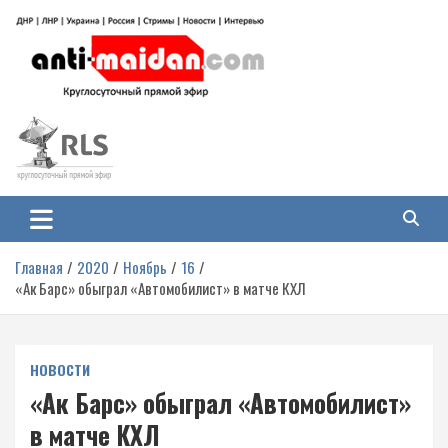
Перейти
к
содержимому
Антимайдан: Гражданская война
На сайте 'Антимайдан' вы найдете самые свежие новости и аналитику о
гражданской войне на Украине, включая события в Новороссии, ДНР,
на Украине
ЛНР и других регионах.
Главная
2020
Ноябрь
16
«Ак Барс» обыграл «Автомобилист» в матче КХЛ
НОВОСТИ
«Ак Барс» обыграл «Автомобилист»
в матче КХЛ