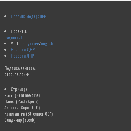
Правила модерации
Проекты:
livejournal
Youtube
русский
/
english
Новости ДНР
Новости ЛНР
Подписывайтесь,
ставьте лайки!
Стримеры:
(RenTheGame)
Ренат
Павел
(Pashokpetr)
Алексей
(Separ_001)
Константин
(Streamer_001)
Владимир
(bLeak)