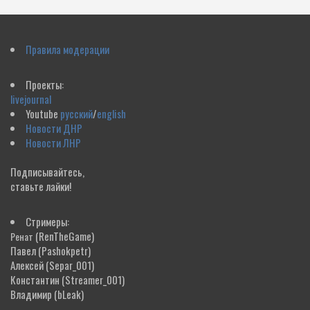
Правила модерации
Проекты:
livejournal
Youtube
русский
/
english
Новости ДНР
Новости ЛНР
Подписывайтесь,
ставьте лайки!
Стримеры:
(RenTheGame)
Ренат
Павел
(Pashokpetr)
Алексей
(Separ_001)
Константин
(Streamer_001)
Владимир
(bLeak)