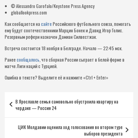
© Alessandro Garofalo/Keystone Press Agency
globallookpress.com
Как сообщается на
сайте
Российского футбольного союза, помогать
ему будут соотечественники Марцин Бонек и Давид Игор Голис.
Резервным рефери назначен Дамиан Силвестжак.
Встреча состоится 18 ноября в Белграде. Начало — 22:45 мск.
Ранее
сообщалось
, что сборная России сыграет в белой форме в
матче Лиги наций с Турцией.
Ошибка в тексте?
Выделите её и нажмите «Ctrl + Enter»
Навигация
В Ярославле семья самовольно обустроила квартиру на
по
чердаке — Россия 24
записям
ЦИК Молдавии оценила ход голосования во втором туре
выборов президента