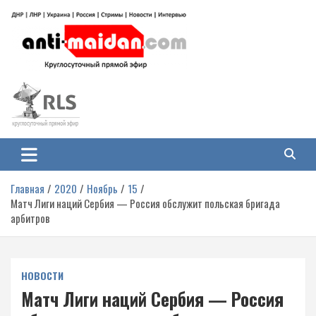
Перейти
к
содержимому
Антимайдан: Гражданская война
На сайте 'Антимайдан' вы найдете самые свежие новости и аналитику о
гражданской войне на Украине, включая события в Новороссии, ДНР,
на Украине
ЛНР и других регионах.
Главная
2020
Ноябрь
15
Матч Лиги наций Сербия — Россия обслужит польская бригада
арбитров
НОВОСТИ
Матч Лиги наций Сербия — Россия