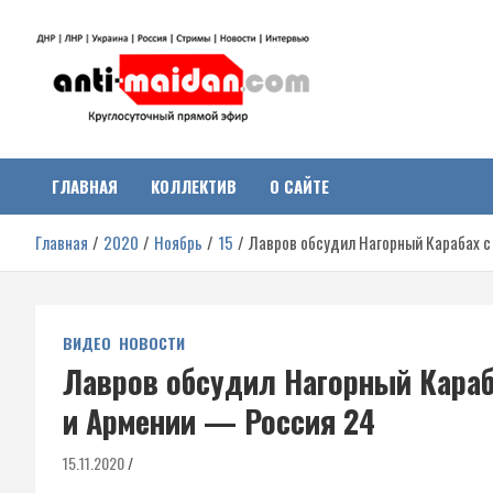
Перейти
к
содержимому
Антимайдан:
На сайте 'Антимайдан' вы найдете самые свежие новости и аналитик
о гражданской войне на Украине, включая события в Новороссии,
ДНР, ЛНР и других регионах.
ГЛАВНАЯ
КОЛЛЕКТИВ
О САЙТЕ
Гражданская война на
Главная
2020
Ноябрь
15
Лавров обсудил Нагорный Карабах 
Украине
ВИДЕО
НОВОСТИ
Лавров обсудил Нагорный Караб
и Армении — Россия 24
15.11.2020