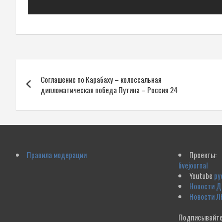
Навигация
Соглашение по Карабаху – колоссальная
по
дипломатическая победа Путина – Россия 24
записям
Правила модерации
Проекты:
livejournal
Youtube
ру
Новости 
Новости Л
Подписывайте