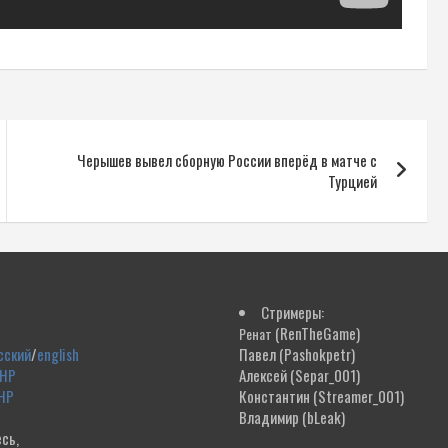
Черышев вывел сборную России вперёд в матче с
Турцией
Стримеры:
(RenTheGame)
Ренат
сский
/
english
Павел
(Pashokpetr)
ДНР
Алексей
(Separ_001)
НР
Константин
(Streamer_001)
Владимир
(bLeak)
сь,