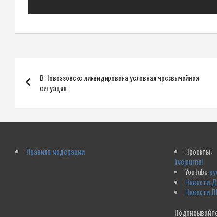
Навигация
В Новоазовске ликвидирована условная чрезвычайная
по
ситуация
записям
Правила модерации
Проекты:
livejournal
Youtube
ру
Новости 
Новости Л
Подписывайте