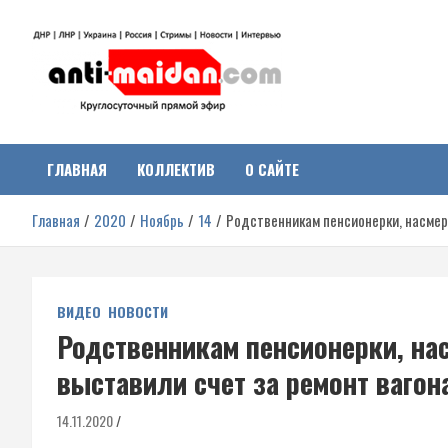
Перейти
к
содержимому
Антимайдан:
На сайте 'Антимайдан' вы найдете самые свежие новости и аналитик
о гражданской войне на Украине, включая события в Новороссии,
ДНР, ЛНР и других регионах.
ГЛАВНАЯ
КОЛЛЕКТИВ
О САЙТЕ
Гражданская война на
Главная
2020
Ноябрь
14
Родственникам пенсионерки, насмерт
Украине
ВИДЕО
НОВОСТИ
Родственникам пенсионерки, нас
выставили счет за ремонт вагон
14.11.2020