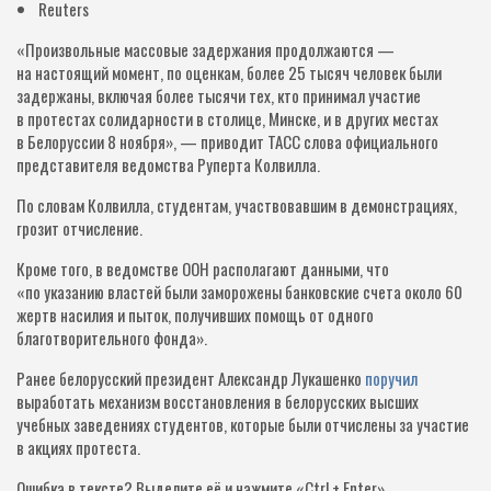
Reuters
«Произвольные массовые задержания продолжаются —
на настоящий момент, по оценкам, более 25 тысяч человек были
задержаны, включая более тысячи тех, кто принимал участие
в протестах солидарности в столице, Минске, и в других местах
в Белоруссии 8 ноября», — приводит ТАСС слова официального
представителя ведомства Руперта Колвилла.
По словам Колвилла, студентам, участвовавшим в демонстрациях,
грозит отчисление.
Кроме того, в ведомстве ООН располагают данными, что
«по указанию властей были заморожены банковские счета около 60
жертв насилия и пыток, получивших помощь от одного
благотворительного фонда».
Ранее белорусский президент Александр Лукашенко
поручил
выработать механизм восстановления в белорусских высших
учебных заведениях студентов, которые были отчислены за участие
в акциях протеста.
Ошибка в тексте?
Выделите её и нажмите «Ctrl + Enter»