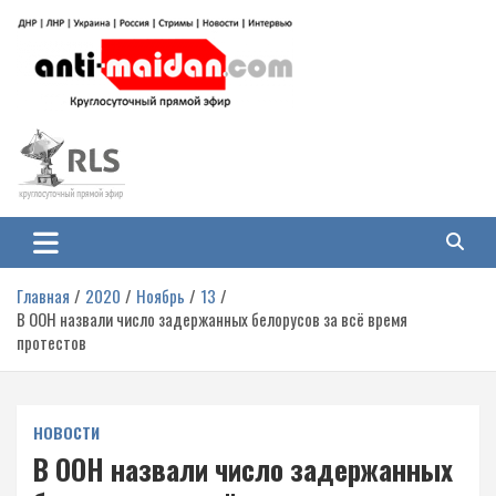
Перейти
к
содержимому
Антимайдан: Гражданская война
На сайте 'Антимайдан' вы найдете самые свежие новости и аналитику о
гражданской войне на Украине, включая события в Новороссии, ДНР,
на Украине
ЛНР и других регионах.
Главная
2020
Ноябрь
13
В ООН назвали число задержанных белорусов за всё время
протестов
НОВОСТИ
В ООН назвали число задержанных