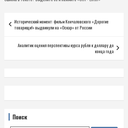
Навигация
Исторический момент: фильм Кончаловского «Дорогие
по
товарищи!» выдвинули на «Оскар» от России
записям
Аналитик оценил перспективы курса рубля к доллару до
конца года
Поиск