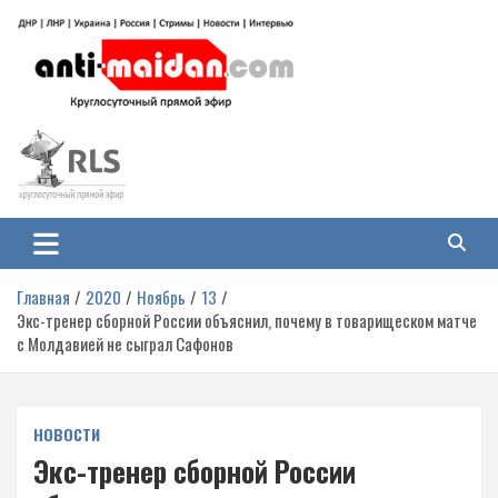
Перейти
к
содержимому
Антимайдан: Гражданская война
На сайте 'Антимайдан' вы найдете самые свежие новости и аналитику о
гражданской войне на Украине, включая события в Новороссии, ДНР,
на Украине
ЛНР и других регионах.
Главная
2020
Ноябрь
13
Экс-тренер сборной России объяснил, почему в товарищеском матче
с Молдавией не сыграл Сафонов
НОВОСТИ
Экс-тренер сборной России