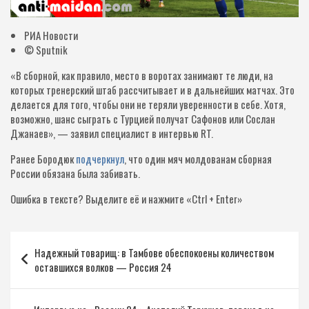
РИА Новости
© Sputnik
«В сборной, как правило, место в воротах занимают те люди, на
которых тренерский штаб рассчитывает и в дальнейших матчах. Это
делается для того, чтобы они не теряли уверенности в себе. Хотя,
возможно, шанс сыграть с Турцией получат Сафонов или Сослан
Джанаев», — заявил специалист в интервью RT.
Ранее Бородюк
подчеркнул
, что один мяч молдованам сборная
России обязана была забивать.
Ошибка в тексте?
Выделите её и нажмите «Ctrl + Enter»
Навигация
Надежный товарищ: в Тамбове обеспокоены количеством
по
оставшихся волков — Россия 24
записям