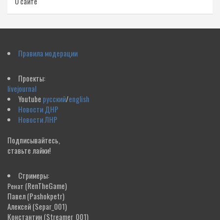
О сайте
Правила модерации
Проекты:
livejournal
Youtube
русский
/
english
Новости ДНР
Новости ЛНР
Подписывайтесь,
ставьте лайки!
Стримеры:
(RenTheGame)
Ренат
Павел
(Pashokpetr)
Алексей
(Separ_001)
Константин
(Streamer_001)