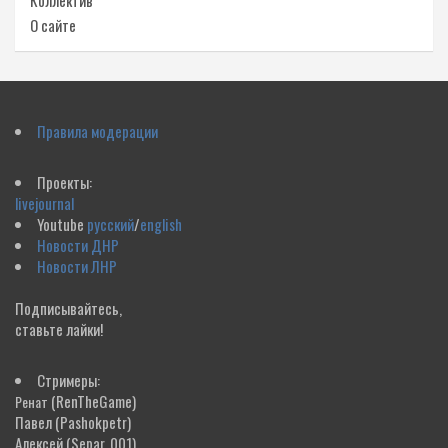
Коллектив
О сайте
Правила модерации
Проекты:
livejournal
Youtube
русский
/
english
Новости ДНР
Новости ЛНР
Подписывайтесь,
ставьте лайки!
Стримеры:
(RenTheGame)
Ренат
Павел
(Pashokpetr)
Алексей
(Separ_001)