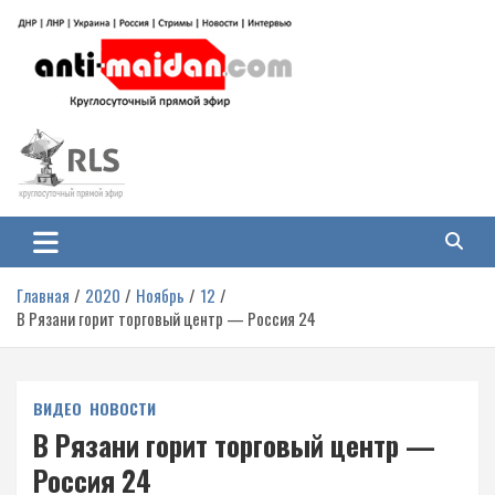
Перейти
к
содержимому
Антимайдан: Гражданская война
На сайте 'Антимайдан' вы найдете самые свежие новости и аналитику о
гражданской войне на Украине, включая события в Новороссии, ДНР,
на Украине
ЛНР и других регионах.
Главная
2020
Ноябрь
12
В Рязани горит торговый центр — Россия 24
ВИДЕО
НОВОСТИ
В Рязани горит торговый центр —
Россия 24