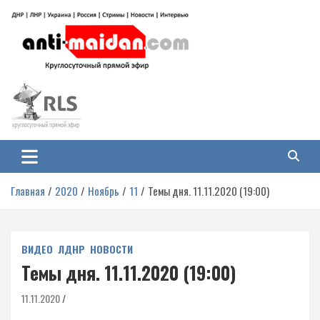
Перейти
к
содержимому
Антимайдан: Гражданская война
На сайте 'Антимайдан' вы найдете самые свежие новости и аналитику о
гражданской войне на Украине, включая события в Новороссии, ДНР,
на Украине
ЛНР и других регионах.
Главная
2020
Ноябрь
11
Темы дня. 11.11.2020 (19:00)
ВИДЕО
ЛДНР
НОВОСТИ
Темы дня. 11.11.2020 (19:00)
11.11.2020