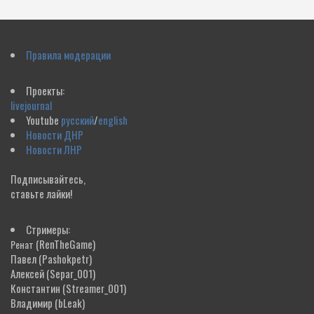
Правила модерации
Проекты:
livejournal
Youtube
русский
/
english
Новости ДНР
Новости ЛНР
Подписывайтесь,
ставьте лайки!
Стримеры:
(RenTheGame)
Ренат
Павел
(Pashokpetr)
Алексей
(Separ_001)
Константин
(Streamer_001)
Владимир
(bLeak)