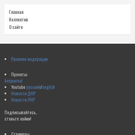
Главная
Коллектив
О сайте
Правила модерации
Проекты:
livejournal
Youtube
русский
/
english
Новости ДНР
Новости ЛНР
Подписывайтесь,
ставьте лайки!
Стримеры: