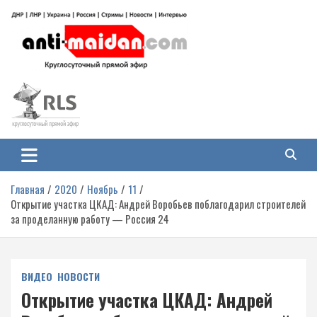
Перейти
к
содержимому
Антимайдан: Гражданская война
На сайте 'Антимайдан' вы найдете самые свежие новости и аналитику о
гражданской войне на Украине, включая события в Новороссии, ДНР,
на Украине
ЛНР и других регионах.
Главная
2020
Ноябрь
11
Открытие участка ЦКАД: Андрей Воробьев поблагодарил строителей
за проделанную работу — Россия 24
ВИДЕО
НОВОСТИ
Открытие участка ЦКАД: Андрей