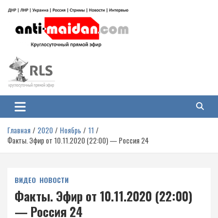
Перейти
к
содержимому
Антимайдан: Гражданская война
На сайте 'Антимайдан' вы найдете самые свежие новости и аналитику о
гражданской войне на Украине, включая события в Новороссии, ДНР,
на Украине
ЛНР и других регионах.
Главная
2020
Ноябрь
11
Факты. Эфир от 10.11.2020 (22:00) — Россия 24
ВИДЕО
НОВОСТИ
Факты. Эфир от 10.11.2020 (22:00)
— Россия 24