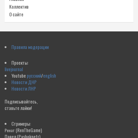
Коллектив
О сайте
Правила модерации
Проекты:
livejournal
Youtube
русский
/
english
Новости ДНР
Новости ЛНР
Подписывайтесь,
ставьте лайки!
Стримеры:
(RenTheGame)
Ренат
Павел
(Pashokpetr)