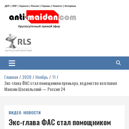
Перейти
к
содержимому
Антимайдан: Гражданская война
На сайте 'Антимайдан' вы найдете самые свежие новости и аналитику о
гражданской войне на Украине, включая события в Новороссии, ДНР,
на Украине
ЛНР и других регионах.
Главная
2020
Ноябрь
11
Экс-глава ФАС стал помощником премьера, ведомство возглавил
Максим Шаскольский — Россия 24
ВИДЕО
НОВОСТИ
Экс-глава ФАС стал помощником