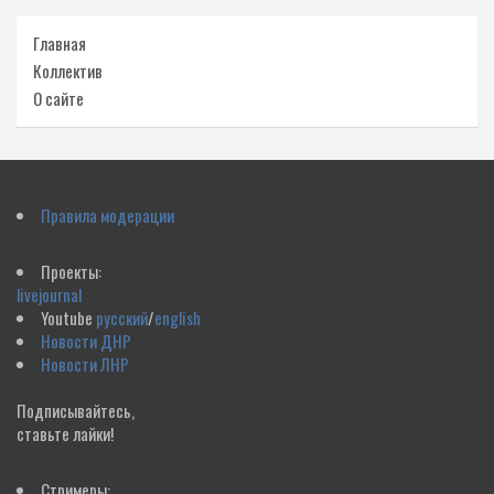
Главная
Коллектив
О сайте
Правила модерации
Проекты:
livejournal
Youtube
русский
/
english
Новости ДНР
Новости ЛНР
Подписывайтесь,
ставьте лайки!
Стримеры: