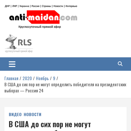
Перейти
к
содержимому
Антимайдан: Гражданская война
На сайте 'Антимайдан' вы найдете самые свежие новости и аналитику о
гражданской войне на Украине, включая события в Новороссии, ДНР,
на Украине
ЛНР и других регионах.
Главная
2020
Ноябрь
9
В США до сих пор не могут определить победителя на президентских
выборах — Россия 24
ВИДЕО
НОВОСТИ
В США до сих пор не могут