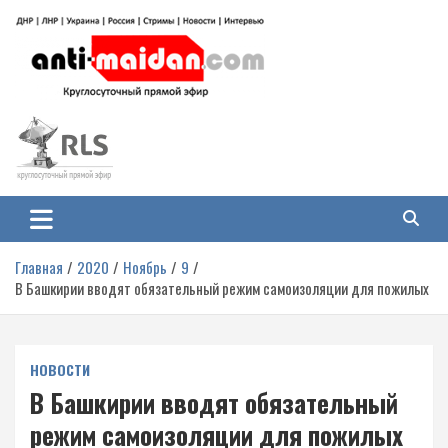
Перейти
к
содержимому
Антимайдан: Гражданская война
На сайте 'Антимайдан' вы найдете самые свежие новости и аналитику о
гражданской войне на Украине, включая события в Новороссии, ДНР,
на Украине
ЛНР и других регионах.
Главная
2020
Ноябрь
9
В Башкирии вводят обязательный режим самоизоляции для пожилых
НОВОСТИ
В Башкирии вводят обязательный
режим самоизоляции для пожилых