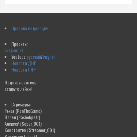
Правила модерации
Проекты:
livejournal
Youtube
русский
/
english
Новости ДНР
Новости ЛНР
Подписывайтесь,
ставьте лайки!
Стримеры:
(RenTheGame)
Ренат
Павел
(Pashokpetr)
Алексей
(Separ_001)
Константин
(Streamer_001)
Владимир
(bLeak)