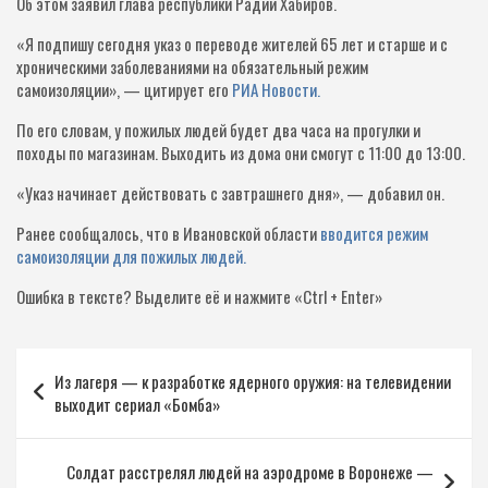
Об этом заявил глава республики Радий Хабиров.
«Я подпишу сегодня указ о переводе жителей 65 лет и старше и с
хроническими заболеваниями на обязательный режим
самоизоляции», — цитирует его
РИА Новости.
По его словам, у пожилых людей будет два часа на прогулки и
походы по магазинам. Выходить из дома они смогут с 11:00 до 13:00.
«Указ начинает действовать с завтрашнего дня», — добавил он.
Ранее сообщалось, что в Ивановской области
вводится режим
самоизоляции для пожилых людей.
Ошибка в тексте?
Выделите её и нажмите «Ctrl + Enter»
Навигация
Из лагеря — к разработке ядерного оружия: на телевидении
по
выходит сериал «Бомба»
записям
Солдат расстрелял людей на аэродроме в Воронеже —