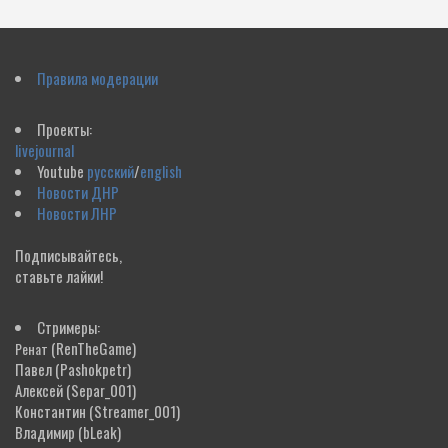
Правила модерации
Проекты:
livejournal
Youtube
русский
/
english
Новости ДНР
Новости ЛНР
Подписывайтесь,
ставьте лайки!
Стримеры:
(RenTheGame)
Ренат
Павел
(Pashokpetr)
Алексей
(Separ_001)
Константин
(Streamer_001)
Владимир
(bLeak)