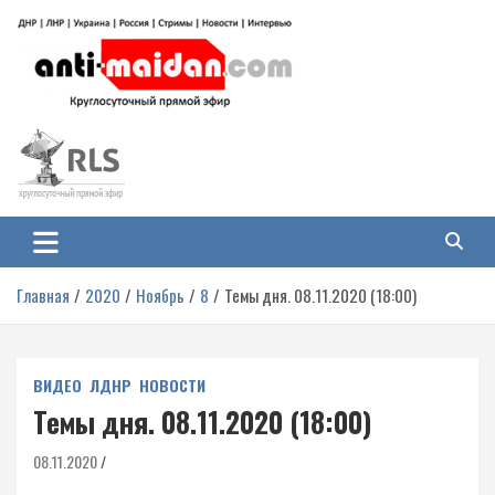
Перейти
к
содержимому
Антимайдан: Гражданская война
На сайте 'Антимайдан' вы найдете самые свежие новости и аналитику о
гражданской войне на Украине, включая события в Новороссии, ДНР,
на Украине
ЛНР и других регионах.
Главная
2020
Ноябрь
8
Темы дня. 08.11.2020 (18:00)
ВИДЕО
ЛДНР
НОВОСТИ
Темы дня. 08.11.2020 (18:00)
08.11.2020