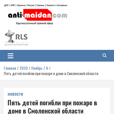
Перейти
к
содержимому
Антимайдан: Гражданская война
На сайте 'Антимайдан' вы найдете самые свежие новости и аналитику о
гражданской войне на Украине, включая события в Новороссии, ДНР,
на Украине
ЛНР и других регионах.
Главная
2020
Ноябрь
6
Пять детей погибли при пожаре в доме в Смоленской области
НОВОСТИ
Пять детей погибли при пожаре в
доме в Смоленской области