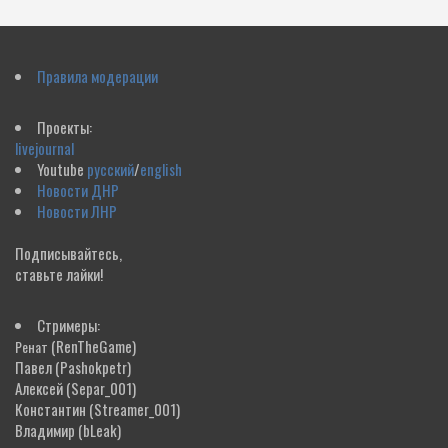
Правила модерации
Проекты:
livejournal
Youtube
русский
/
english
Новости ДНР
Новости ЛНР
Подписывайтесь,
ставьте лайки!
Стримеры:
(RenTheGame)
Ренат
Павел
(Pashokpetr)
Алексей
(Separ_001)
Константин
(Streamer_001)
Владимир
(bLeak)