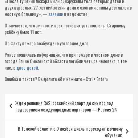
«После тушения пожара были обнаружены тела пятерых детей и
двух взрослых. 27-летний хозяин дома с ожогами спины доставлен в
местную больницу», —
заявили
в ведомстве.
Отмечается, что личности всех погибших установлены. Старшему
ребёнку было 11 лет.​
По факту пожара возбуждено уголовное дело.
Ранее появилась информация, что при пожаре в частном доме в
городе Ельне Смоленской области погибли четыре человека, в том
числе
двое детей
.
Ошибка в тексте?
Выделите её и нажмите «Ctrl + Enter»
Навигация
Ждем решения CAS: российский спорт до сих пор под
по
подозрением международных партнеров — Россия 24
записям
В Томской области с 9 ноября школы переходят к очному
обучению