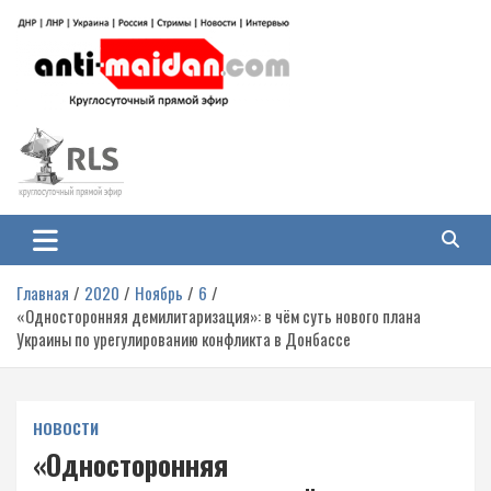
Перейти
к
содержимому
Антимайдан: Гражданская война
На сайте 'Антимайдан' вы найдете самые свежие новости и аналитику о
гражданской войне на Украине, включая события в Новороссии, ДНР,
на Украине
ЛНР и других регионах.
Главная
2020
Ноябрь
6
«Односторонняя демилитаризация»: в чём суть нового плана
Украины по урегулированию конфликта в Донбассе
НОВОСТИ
«Односторонняя