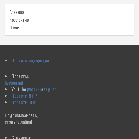
Главная
Коллектив
О сайте
Правила модерации
Проекты:
livejournal
Youtube
русский
/
english
Новости ДНР
Новости ЛНР
Подписывайтесь,
ставьте лайки!
Стримеры: