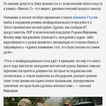
По мнению депутата, Киев уклоняется от политических обязательств
в рамках «Минска-2», что лишает дипломатический процесс смысла.
Напомним, в начале октября украинская сторона
обвинила Россию
якобы в нарушении режима конфиденциальности при работе в
Трёхсторонней контактной группе. Однако, как сообщил RT
представитель ЛНР в политической подгруппе Родион Мирошник,
Москва лишь предложила записывать заседания в аудио- либо
видеоформате с целью исключить инсинуации со стороны Киева и
сформировать «единое понимание того, что было сказано на самом
деле».
«Речь о конфиденциальности не идёт в принципе, потому что много
раз в ходе или после заседания контактной группы Украина сливала
журналистам проекты документов, которые не подписаны или
согласованы, а только вынесены на обсуждения, распространяла
свою точку зрения как единственно правильную, перекручивала
заявления, которые были сделаны оппонентами», — пояснил
Мирошник.