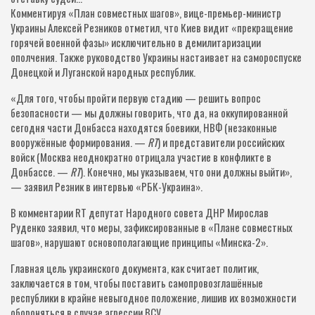
Комментируя «План совместных шагов», вице-премьер-министр
Украины Алексей Резников отметил, что Киев видит «прекращение
горячей военной фазы» исключительно в демилитаризации
ополчения. Также руководство Украины настаивает на самороспуске
Донецкой и Луганской народных республик.
«Для того, чтобы пройти первую стадию — решить вопрос
безопасности — мы должны говорить, что да, на оккупированной
сегодня части Донбасса находятся боевики, НВФ (незаконные
вооружённые формирования. —
RT
) и представители российских
войск (Москва неоднократно отрицала участие в конфликте в
Донбассе. —
RT
). Конечно, мы указываем, что они должны выйти»,
— заявил Резник в интервью «РБК-Украина».
В комментарии RT депутат Народного совета ДНР Мирослав
Руденко заявил, что меры, зафиксированные в «Плане совместных
шагов», нарушают основополагающие принципы «Минска-2».
Главная цель украинского документа, как считает политик,
заключается в том, чтобы поставить самопровозглашённые
республики в крайне невыгодное положение, лишив их возможности
обороняться в случае агрессии ВСУ.