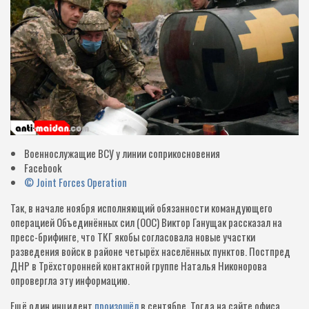
Военнослужащие ВСУ у линии соприкосновения
Facebook
© Joint Forces Operation
Так, в начале ноября исполняющий обязанности командующего
операцией Объединённых сил (ООС) Виктор Ганущак рассказал на
пресс-брифинге, что ТКГ якобы согласовала новые участки
разведения войск в районе четырёх населённых пунктов. Постпред
ДНР в Трёхсторонней контактной группе Наталья Никонорова
опровергла эту информацию.
Ещё один инцидент
произошёл
в сентябре. Тогда на сайте офиса