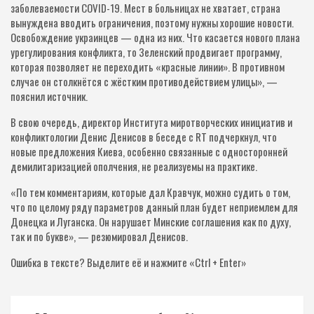
заболеваемости COVID-19. Мест в больницах не хватает, страна
вынуждена вводить ограничения, поэтому нужны хорошие новости.
Освобождение украинцев — одна из них. Что касается нового плана
урегулирования конфликта, то Зеленский продвигает программу,
которая позволяет не переходить «красные линии». В противном
случае он столкнётся с жёстким противодействием улицы», —
пояснил источник.
В свою очередь, директор Института миротворческих инициатив и
конфликтологии Денис Денисов в беседе с RT подчеркнул, что
новые предложения Киева, особенно связанные с односторонней
демилитаризацией ополчения, не реализуемы на практике.
«По тем комментариям, которые дал Кравчук, можно судить о том,
что по целому ряду параметров данный план будет неприемлем для
Донецка и Луганска. Он нарушает Минские соглашения как по духу,
так и по букве», — резюмировал Денисов.
Ошибка в тексте?
Выделите её и нажмите «Ctrl + Enter»
Навигация