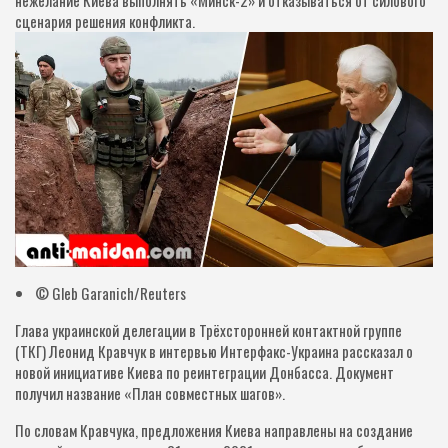
нежелание Киева выполнять «Минск-2» и отказываться от силового
сценария решения конфликта.
© Gleb Garanich/Reuters
Глава украинской делегации в Трёхсторонней контактной группе
(ТКГ) Леонид Кравчук в интервью Интерфакс-Украина рассказал о
новой инициативе Киева по реинтеграции Донбасса. Документ
получил название «План совместных шагов».
По словам Кравчука, предложения Киева направлены на создание