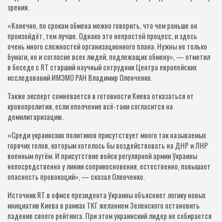
зрения.
«Конечно, по срокам обмена можно говорить, что чем раньше он
произойдёт, тем лучше. Однако это непростой процесс, и здесь
очень много сложностей организационного плана. Нужны не только
бумаги, но и согласие всех людей, подлежащих обмену», — отметил
в беседе с RT старший научный сотрудник Центра европейских
исследований ИМЭМО РАН Владимир Оленченко.
Также эксперт сомневается в готовности Киева отказаться от
кровопролития, если ополчение всё-таки согласится на
демилитаризацию.
«Среди украинских политиков присутствует много так называемых
горячих голов, которым хотелось бы воздействовать на ДНР и ЛНР
военным путём. И присутствие войск регулярной армии Украины
непосредственно у линии соприкосновения, естественно, повышает
опасность провокаций», — сказал Оленченко.
Источник RT в офисе президента Украины объясняет логику новых
инициатив Киева в рамках ТКГ желанием Зеленского остановить
падение своего рейтинга. При этом украинский лидер не собирается