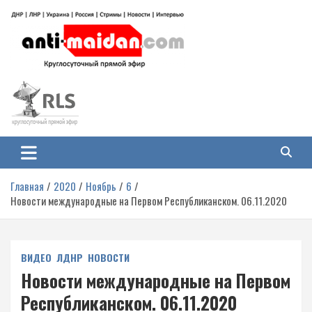
Перейти
к
содержимому
Антимайдан: Гражданская война
На сайте 'Антимайдан' вы найдете самые свежие новости и аналитику о
гражданской войне на Украине, включая события в Новороссии, ДНР,
на Украине
ЛНР и других регионах.
Главная
2020
Ноябрь
6
Новости международные на Первом Республиканском. 06.11.2020
ВИДЕО
ЛДНР
НОВОСТИ
Новости международные на Первом
Республиканском. 06.11.2020