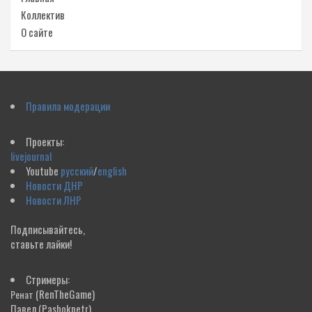
Коллектив
О сайте
Правила модерации
Проекты:
livejournal
Youtube
русский
/
english
Новости ДНР
Новости ЛНР
Подписывайтесь,
ставьте лайки!
Стримеры:
(RenTheGame)
Ренат
Павел
(Pashokpetr)