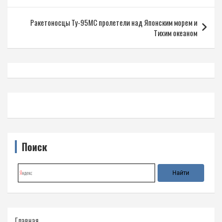
записям
Ракетоносцы Ту-95МС пролетели над Японским морем и
Тихим океаном
Поиск
Главная