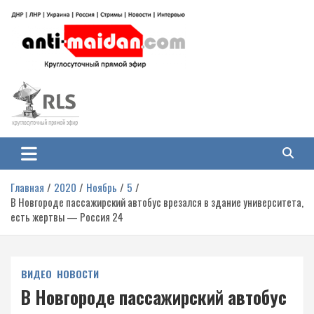
Перейти
к
содержимому
Антимайдан: Гражданская война
На сайте 'Антимайдан' вы найдете самые свежие новости и аналитику о
гражданской войне на Украине, включая события в Новороссии, ДНР,
на Украине
ЛНР и других регионах.
Главная
2020
Ноябрь
5
В Новгороде пассажирский автобус врезался в здание университета,
есть жертвы — Россия 24
ВИДЕО
НОВОСТИ
В Новгороде пассажирский автобус