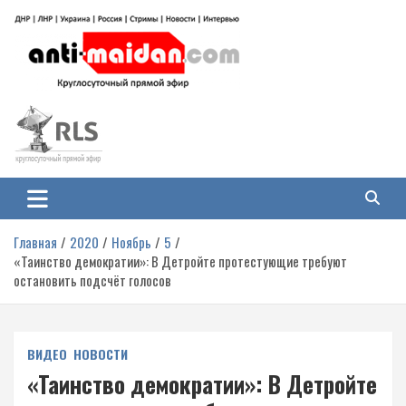
Перейти
к
содержимому
Антимайдан: Гражданская война
На сайте 'Антимайдан' вы найдете самые свежие новости и аналитику о
гражданской войне на Украине, включая события в Новороссии, ДНР,
на Украине
ЛНР и других регионах.
Главная
2020
Ноябрь
5
«Таинство демократии»: В Детройте протестующие требуют
остановить подсчёт голосов
ВИДЕО
НОВОСТИ
«Таинство демократии»: В Детройте