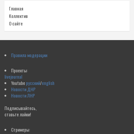
Главная
Коллектив
О сайте
Правила модерации
Проекты:
livejournal
Youtube
русский
/
english
Новости ДНР
Новости ЛНР
Подписывайтесь,
ставьте лайки!
Стримеры: