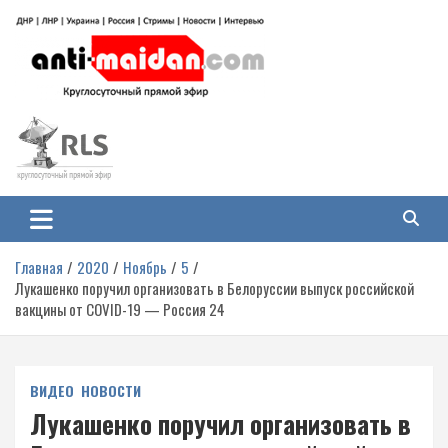
Перейти
к
содержимому
Антимайдан: Гражданская война
На сайте 'Антимайдан' вы найдете самые свежие новости и аналитику о
гражданской войне на Украине, включая события в Новороссии, ДНР,
на Украине
ЛНР и других регионах.
Главная
2020
Ноябрь
5
Лукашенко поручил организовать в Белоруссии выпуск российской
вакцины от COVID-19 — Россия 24
ВИДЕО
НОВОСТИ
Лукашенко поручил организовать в