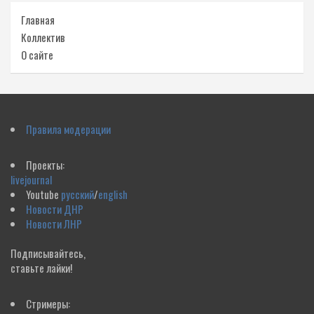
Главная
Коллектив
О сайте
Правила модерации
Проекты:
livejournal
Youtube
русский
/
english
Новости ДНР
Новости ЛНР
Подписывайтесь,
ставьте лайки!
Стримеры: