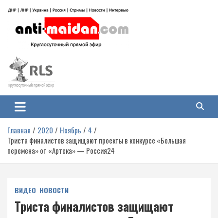
Перейти
к
содержимому
Антимайдан: Гражданская война
На сайте 'Антимайдан' вы найдете самые свежие новости и аналитику о
гражданской войне на Украине, включая события в Новороссии, ДНР,
на Украине
ЛНР и других регионах.
Главная
2020
Ноябрь
4
Триста финалистов защищают проекты в конкурсе «Большая
перемена» от «Артека» — Россия24
ВИДЕО
НОВОСТИ
Триста финалистов защищают