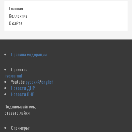
Главная
Коллектив
О сайте
Правила модерации
Проекты:
livejournal
Youtube
русский
/
english
Новости ДНР
Новости ЛНР
Подписывайтесь,
ставьте лайки!
Стримеры: