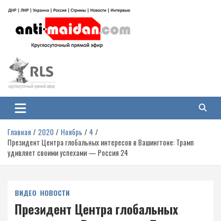
Перейти
к
содержимому
Антимайдан: Гражданская война
На сайте 'Антимайдан' вы найдете самые свежие новости и аналитику о
гражданской войне на Украине, включая события в Новороссии, ДНР,
на Украине
ЛНР и других регионах.
Главная
2020
Ноябрь
4
Президент Центра глобальных интересов в Вашингтоне: Трамп
удивляет своими успехами — Россия 24
ВИДЕО
НОВОСТИ
Президент Центра глобальных