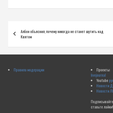
Навигация
Албон объяснил, почему никогда не станет шутить над
по
Квятом
записям
Правила модерации
Проекты:
livejournal
Youtube
ру
Новости 
Новости Л
Подписывайте
ставьте лайки