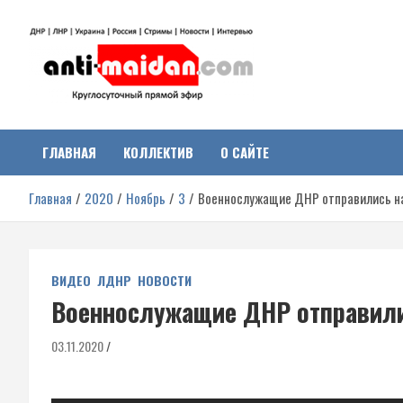
Перейти
к
содержимому
Антимайдан:
На сайте 'Антимайдан' вы найдете самые свежие новости и аналитик
о гражданской войне на Украине, включая события в Новороссии,
ДНР, ЛНР и других регионах.
ГЛАВНАЯ
КОЛЛЕКТИВ
О САЙТЕ
Гражданская война на
Главная
2020
Ноябрь
3
Военнослужащие ДНР отправились н
Украине
ВИДЕО
ЛДНР
НОВОСТИ
Военнослужащие ДНР отправили
03.11.2020