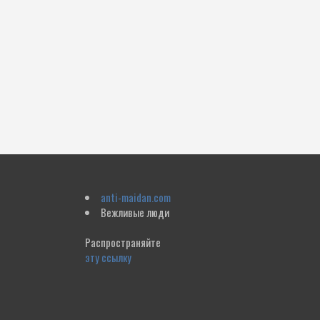
anti-maidan.com
Вежливые люди
Распространяйте
эту ссылку