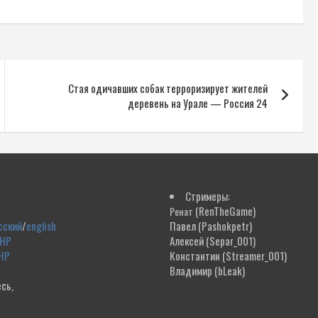
Стая одичавших собак терроризирует жителей
деревень на Урале — Россия 24
Стримеры:
(RenTheGame)
Ренат
сский
/
english
Павел
(Pashokpetr)
ДНР
Алексей
(Separ_001)
НР
Константин
(Streamer_001)
Владимир
(bLeak)
сь,
!