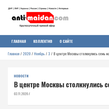
Перейти
к
содержимому
Антимайдан:
На сайте 'Антимайдан' вы найдете самые свежие новости и аналитик
о гражданской войне на Украине, включая события в Новороссии,
ДНР, ЛНР и других регионах.
ГЛАВНАЯ
КОЛЛЕКТИВ
О САЙТЕ
Гражданская война на
Главная
2020
Ноябрь
3
В центре Москвы столкнулись семь м
Украине
НОВОСТИ
В центре Москвы столкнулись с
03.11.2020