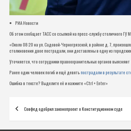
РИА Новости
Об этом сообщает ТАСС со ссылкой на пресс-службу столичного ГУ 
«Около 08:20 на ул. Садовой-Черногрязской, в районе д. 7, произош
столкновения двое пострадали, они доставлены в одну из городски
Уточняется, что сотрудники правоохранительных органов выясняют 
Ранее один человек погиб и ещё девять
пострадали в результате ст
Ошибка в тексте?
Выделите её и нажмите «Ctrl + Enter»
Навигация
Совфед одобрил законопроект о Конституционном суде
по
записям