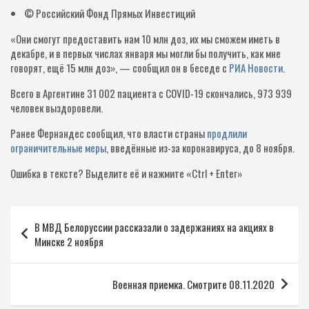
© Российский Фонд Прямых Инвестиций
«Они смогут предоставить нам 10 млн доз, их мы сможем иметь в
декабре, и в первых числах января мы могли бы получить, как мне
говорят, ещё 15 млн доз», — сообщил он в беседе с
РИА Новости
.
Всего в Аргентине 31 002 пациента с COVID-19 скончались, 973 939
человек выздоровели.
Ранее Фернандес сообщил, что власти страны
продлили
ограничительные меры
, введённые из-за коронавируса, до 8 ноября.
Ошибка в тексте?
Выделите её и нажмите «Ctrl + Enter»
Навигация
В МВД Белоруссии рассказали о задержаниях на акциях в
по
Минске 2 ноября
записям
Военная приемка. Смотрите 08.11.2020