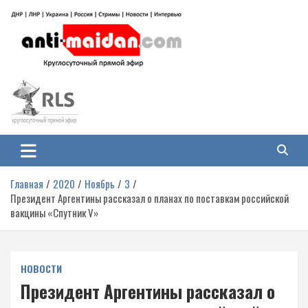
Перейти
к
содержимому
Антимайдан: Гражданская война
На сайте 'Антимайдан' вы найдете самые свежие новости и аналитику о
гражданской войне на Украине, включая события в Новороссии, ДНР,
на Украине
ЛНР и других регионах.
Главная
2020
Ноябрь
3
Президент Аргентины рассказал о планах по поставкам российской
вакцины «Спутник V»
НОВОСТИ
Президент Аргентины рассказал о