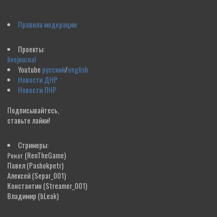
Правила модерации
Проекты:
livejournal
Youtube
русский
/
english
Новости ДНР
Новости ЛНР
Подписывайтесь,
ставьте лайки!
Стримеры:
(RenTheGame)
Ренат
Павел
(Pashokpetr)
Алексей
(Separ_001)
Константин
(Streamer_001)
Владимир
(bLeak)