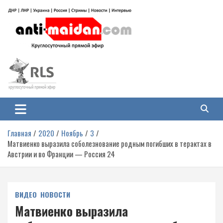
Перейти
к
содержимому
Антимайдан: Гражданская война
На сайте 'Антимайдан' вы найдете самые свежие новости и аналитику о
гражданской войне на Украине, включая события в Новороссии, ДНР,
на Украине
ЛНР и других регионах.
Главная
2020
Ноябрь
3
Матвиенко выразила соболезнование родным погибших в терактах в
Австрии и во Франции — Россия 24
ВИДЕО
НОВОСТИ
Матвиенко выразила