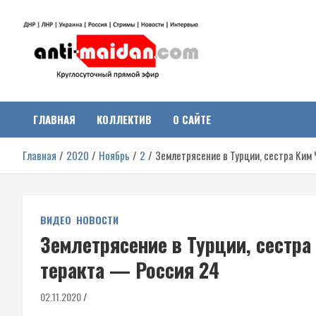
Перейти
к
содержимому
Антимайдан:
На сайте 'Антимайдан' вы найдете самые свежие новости и аналитик
о гражданской войне на Украине, включая события в Новороссии,
ДНР, ЛНР и других регионах.
ГЛАВНАЯ
КОЛЛЕКТИВ
О САЙТЕ
Гражданская война на
Главная
2020
Ноябрь
2
Землетрясение в Турции, сестра Ким
Украине
ВИДЕО
НОВОСТИ
Землетрясение в Турции, сестра
теракта — Россия 24
02.11.2020