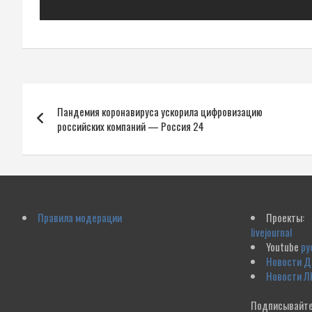
Навигация
Пандемия коронавируса ускорила цифровизацию
по
российских компаний — Россия 24
записям
Правила модерации
Проекты:
livejournal
Youtube
ру
Новости 
Новости Л
Подписывайте