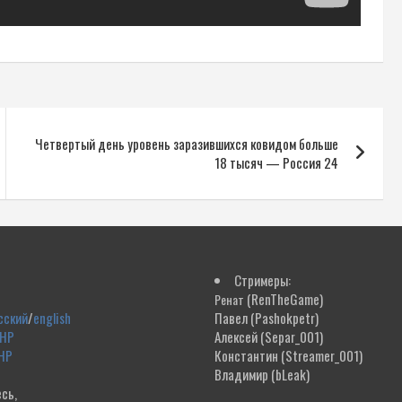
Четвертый день уровень заразившихся ковидом больше
18 тысяч — Россия 24
Стримеры:
(RenTheGame)
Ренат
сский
/
english
Павел
(Pashokpetr)
ДНР
Алексей
(Separ_001)
НР
Константин
(Streamer_001)
Владимир
(bLeak)
сь,