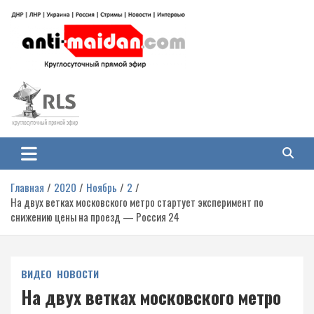
Перейти
к
содержимому
Антимайдан: Гражданская война
На сайте 'Антимайдан' вы найдете самые свежие новости и аналитику о
гражданской войне на Украине, включая события в Новороссии, ДНР,
на Украине
ЛНР и других регионах.
Главная
2020
Ноябрь
2
На двух ветках московского метро стартует эксперимент по
снижению цены на проезд — Россия 24
ВИДЕО
НОВОСТИ
На двух ветках московского метро