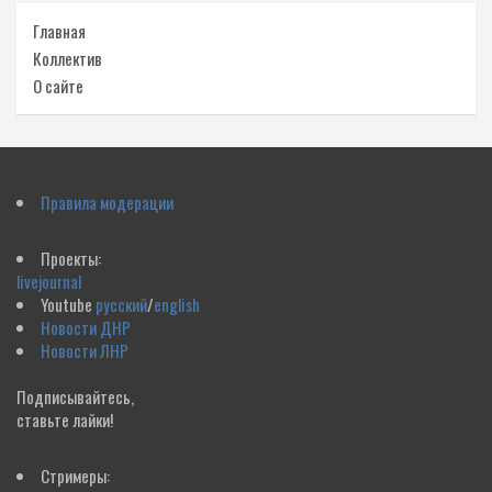
Главная
Коллектив
О сайте
Правила модерации
Проекты:
livejournal
Youtube
русский
/
english
Новости ДНР
Новости ЛНР
Подписывайтесь,
ставьте лайки!
Стримеры: