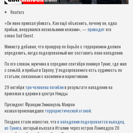
Reuters
«Он явно приехал убивать. Как ещё объяснить, почему он, едва
прибыв, вооружился несколькими ножами», —
приводит
его
слова Sud Ouest.
Министр добавил, что прокурор по борьбе с терроризмом должен
определить, когда подозреваемый мог составить план нападения.
По его словам, мужчина в середине сентября покинул Тунис, где жил
с семьёй, и прибыл в Европу. У подозреваемого есть судимость по
статьям, связанным с насилием и наркотиками.
29 октября
три человека погибли
в результате нападения на
прихожан в церкви в центре Ниццы.
Президент Франции Эммануэль Макрон
назвал произошедшее
террористической атакой
.
Позднее стало известно, что
в нападении подозревается выходец
из Туниса
, который въехал в Италию через остров Лампедуза 20