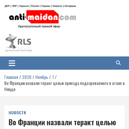
Перейти
к
содержимому
Антимайдан: Гражданская война
На сайте 'Антимайдан' вы найдете самые свежие новости и аналитику о
гражданской войне на Украине, включая события в Новороссии, ДНР,
на Украине
ЛНР и других регионах.
Главная
2020
Ноябрь
1
Во Франции назвали теракт целью приезда подозреваемого в атаке в
Ницце
НОВОСТИ
Во Франции назвали теракт целью