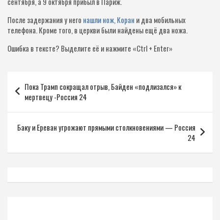
сентября, а 9 октября прибыл в Париж.
После задержания у него
нашли нож, Коран
и два мобильных
телефона. Кроме того, в церкви были найдены ещё два ножа.
Ошибка в тексте?
Выделите её и нажмите «Ctrl + Enter»
Навигация
Пока Трамп сокращал отрыв, Байден «подлизался» к
по
мертвецу -Россия 24
записям
Баку и Ереван угрожают прямыми столкновениями — Россия
24