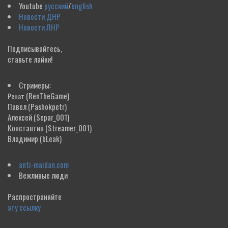
Youtube
русский
/
english
Новости ДНР
Новости ЛНР
Подписывайтесь,
ставьте лайки!
Стримеры:
(RenTheGame)
Ренат
Павел
(Pashokpetr)
Алексей
(Separ_001)
Константин
(Streamer_001)
Владимир
(bLeak)
anti-maidan.com
Вежливые люди
Распространяйте
эту ссылку