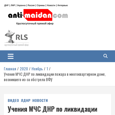
Перейти
к
содержимому
Антимайдан: Гражданская война
На сайте 'Антимайдан' вы найдете самые свежие новости и аналитику о
гражданской войне на Украине, включая события в Новороссии, ДНР,
на Украине
ЛНР и других регионах.
Главная
2020
Ноябрь
1
Учения МЧС ДНР по ликвидации пожара в многоквартирном доме,
возникшего из-за обстрела ВФУ
ВИДЕО
ЛДНР
НОВОСТИ
Учения МЧС ДНР по ликвидации