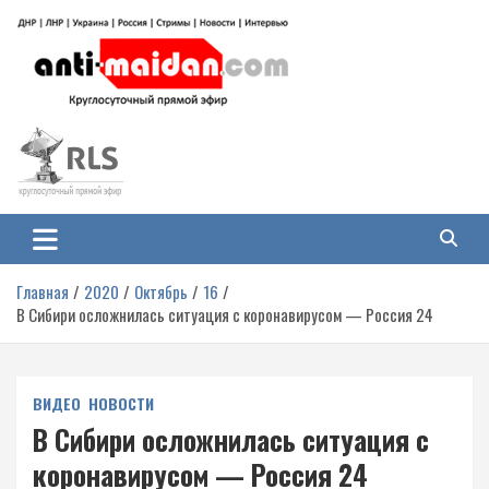
Перейти
к
содержимому
Антимайдан: Гражданская война
На сайте 'Антимайдан' вы найдете самые свежие новости и аналитику о
гражданской войне на Украине, включая события в Новороссии, ДНР,
на Украине
ЛНР и других регионах.
Главная
2020
Октябрь
16
В Сибири осложнилась ситуация с коронавирусом — Россия 24
ВИДЕО
НОВОСТИ
В Сибири осложнилась ситуация с
коронавирусом — Россия 24