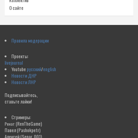
Коллектив
О сайте
Правила модерации
Проекты:
livejournal
Youtube
русский
/
english
Новости ДНР
Новости ЛНР
Подписывайтесь,
ставьте лайки!
Стримеры:
(RenTheGame)
Ренат
Павел
(Pashokpetr)
Алексей
(Separ_001)