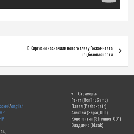
В Киргизии назначили нового главу Госкомитета
нацбезопасности
Стримеры:
(RenTheGame)
Ренат
сский
/
english
Павел
(Pashokpetr)
ДНР
Алексей
(Separ_001)
НР
Константин
(Streamer_001)
Владимир
(bLeak)
сь,