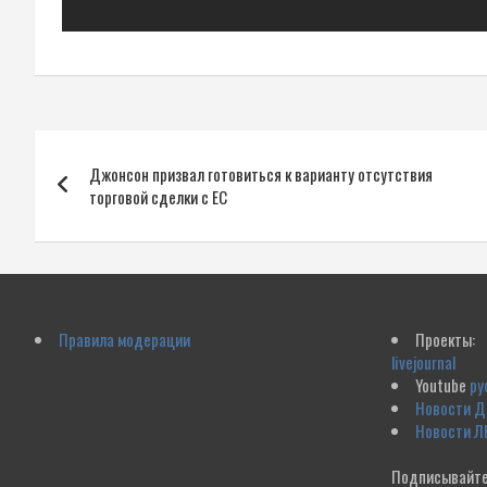
Навигация
Джонсон призвал готовиться к варианту отсутствия
по
торговой сделки с ЕС
записям
Правила модерации
Проекты:
livejournal
Youtube
ру
Новости 
Новости Л
Подписывайте