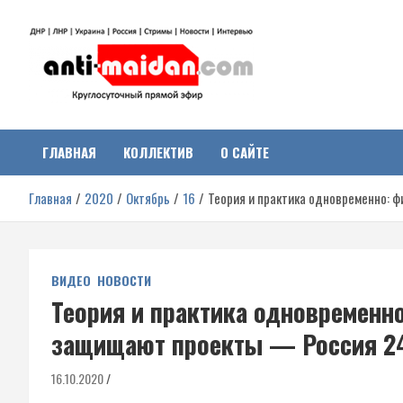
Перейти
к
содержимому
Антимайдан:
На сайте 'Антимайдан' вы найдете самые свежие новости и аналитик
о гражданской войне на Украине, включая события в Новороссии,
ДНР, ЛНР и других регионах.
ГЛАВНАЯ
КОЛЛЕКТИВ
О САЙТЕ
Гражданская война на
Главная
2020
Октябрь
16
Теория и практика одновременно: 
Украине
ВИДЕО
НОВОСТИ
Теория и практика одновременно
защищают проекты — Россия 2
16.10.2020