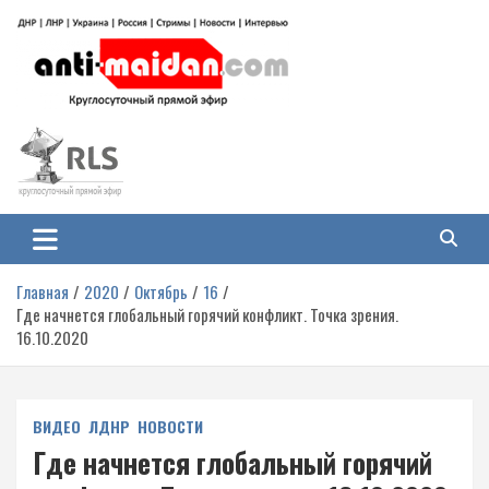
Перейти
к
содержимому
Антимайдан: Гражданская война
На сайте 'Антимайдан' вы найдете самые свежие новости и аналитику о
гражданской войне на Украине, включая события в Новороссии, ДНР,
на Украине
ЛНР и других регионах.
Главная
2020
Октябрь
16
Где начнется глобальный горячий конфликт. Точка зрения.
16.10.2020
ВИДЕО
ЛДНР
НОВОСТИ
Где начнется глобальный горячий