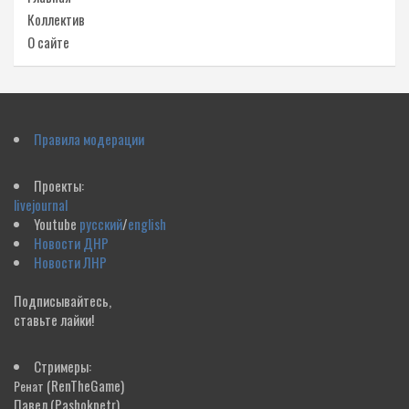
Коллектив
О сайте
Правила модерации
Проекты:
livejournal
Youtube
русский
/
english
Новости ДНР
Новости ЛНР
Подписывайтесь,
ставьте лайки!
Стримеры:
(RenTheGame)
Ренат
Павел
(Pashokpetr)