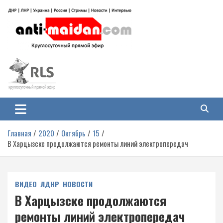
Перейти
к
содержимому
Антимайдан: Гражданская война
На сайте 'Антимайдан' вы найдете самые свежие новости и аналитику о
гражданской войне на Украине, включая события в Новороссии, ДНР,
на Украине
ЛНР и других регионах.
Главная
2020
Октябрь
15
В Харцызске продолжаются ремонты линий электропередач
ВИДЕО
ЛДНР
НОВОСТИ
В Харцызске продолжаются
ремонты линий электропередач