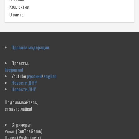
Коллектив
О сайте
Правила модерации
Проекты:
livejournal
Youtube
русский
/
english
Новости ДНР
Новости ЛНР
Подписывайтесь,
ставьте лайки!
Стримеры:
(RenTheGame)
Ренат
Павел
(Pashokpetr)