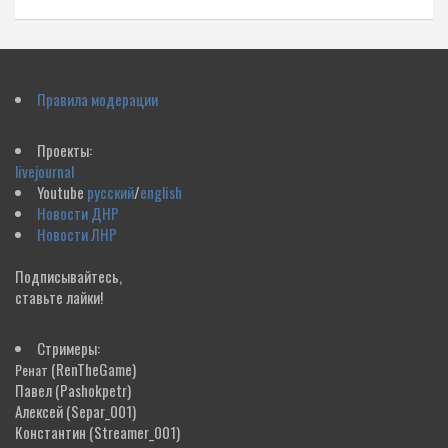
Правила модерации
Проекты:
livejournal
Youtube
русский
/
english
Новости ДНР
Новости ЛНР
Подписывайтесь,
ставьте лайки!
Стримеры:
(RenTheGame)
Ренат
Павел
(Pashokpetr)
Алексей
(Separ_001)
Константин
(Streamer_001)