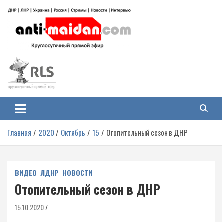
Перейти
к
содержимому
Антимайдан: Гражданская война
На сайте 'Антимайдан' вы найдете самые свежие новости и аналитику о
гражданской войне на Украине, включая события в Новороссии, ДНР,
на Украине
ЛНР и других регионах.
Главная
2020
Октябрь
15
Отопительный сезон в ДНР
ВИДЕО
ЛДНР
НОВОСТИ
Отопительный сезон в ДНР
15.10.2020