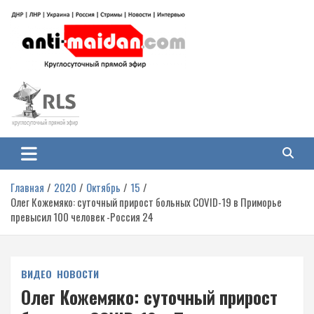
Перейти
к
содержимому
Антимайдан: Гражданская война
На сайте 'Антимайдан' вы найдете самые свежие новости и аналитику о
гражданской войне на Украине, включая события в Новороссии, ДНР,
на Украине
ЛНР и других регионах.
Главная
2020
Октябрь
15
Олег Кожемяко: суточный прирост больных COVID-19 в Приморье
превысил 100 человек -Россия 24
ВИДЕО
НОВОСТИ
Олег Кожемяко: суточный прирост