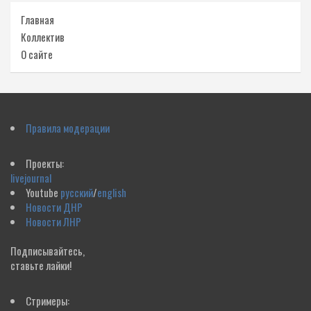
Главная
Коллектив
О сайте
Правила модерации
Проекты:
livejournal
Youtube
русский
/
english
Новости ДНР
Новости ЛНР
Подписывайтесь,
ставьте лайки!
Стримеры: