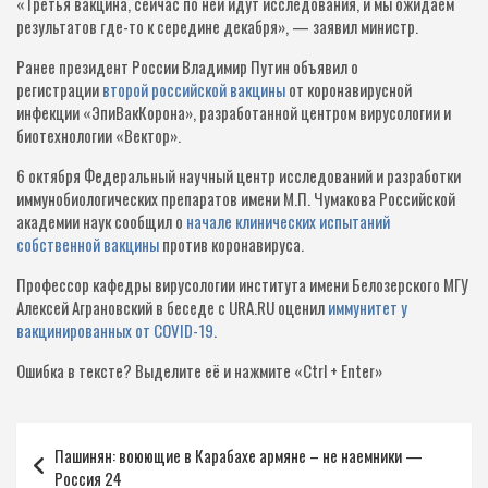
«Третья вакцина, сейчас по ней идут исследования, и мы ожидаем
результатов где-то к середине декабря», — заявил министр.
Ранее президент России Владимир Путин объявил о
регистрации
второй российской вакцины
от коронавирусной
инфекции «ЭпиВакКорона», разработанной центром вирусологии и
биотехнологии «Вектор».
6 октября Федеральный научный центр исследований и разработки
иммунобиологических препаратов имени М.П. Чумакова Российской
академии наук сообщил о
начале клинических испытаний
собственной вакцины
против коронавируса.
Профессор кафедры вирусологии института имени Белозерского МГУ
Алексей Аграновский в беседе с URA.RU оценил
иммунитет у
вакцинированных от COVID-19
.
Ошибка в тексте?
Выделите её и нажмите «Ctrl + Enter»
Навигация
Пашинян: воюющие в Карабахе армяне – не наемники —
по
Россия 24