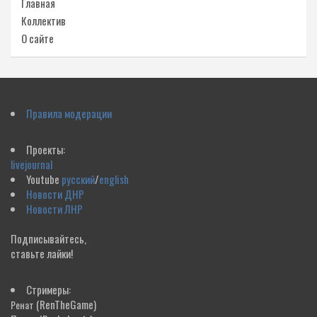
Главная
Коллектив
О сайте
Правила модерации
Проекты:
livejournal
Youtube
русский
/
english
Новости ДНР
Новости ЛНР
Подписывайтесь,
ставьте лайки!
Стримеры:
(RenTheGame)
Ренат