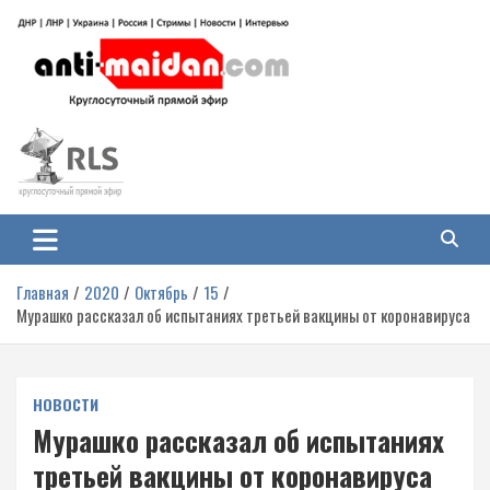
Перейти
к
содержимому
Антимайдан: Гражданская война
На сайте 'Антимайдан' вы найдете самые свежие новости и аналитику о
гражданской войне на Украине, включая события в Новороссии, ДНР,
на Украине
ЛНР и других регионах.
Главная
2020
Октябрь
15
Мурашко рассказал об испытаниях третьей вакцины от коронавируса
НОВОСТИ
Мурашко рассказал об испытаниях
третьей вакцины от коронавируса