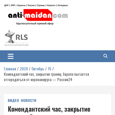
Перейти
к
содержимому
Антимайдан: Гражданская война
На сайте 'Антимайдан' вы найдете самые свежие новости и аналитику о
гражданской войне на Украине, включая события в Новороссии, ДНР,
на Украине
ЛНР и других регионах.
Главная
2020
Октябрь
15
Комендантский час, закрытие границ: Европа пытается
отгородиться от коронавируса — Россия24
ВИДЕО
НОВОСТИ
Комендантский час, закрытие